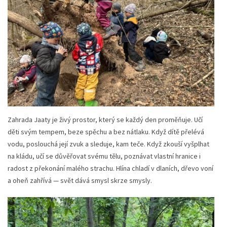
Zahrada Jaaty je živý prostor, který se každý den proměňuje. Učí
děti svým tempem, beze spěchu a bez nátlaku. Když dítě přelévá
vodu, poslouchá její zvuk a sleduje, kam teče. Když zkouší vyšplhat
na kládu, učí se důvěřovat svému tělu, poznávat vlastní hranice i
radost z překonání malého strachu. Hlína chladí v dlaních, dřevo voní
a oheň zahřívá — svět dává smysl skrze smysly.