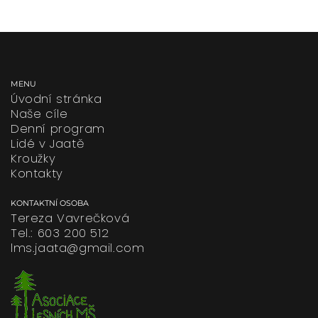
MENU
Úvodní stránka
Naše cíle
Denní program
Lidé v Jaatě
Kroužky
Kontakty
KONTAKTNÍ OSOBA
Tereza Vavrečková
Tel.: 603 200 512
lms.jaata@gmail.com