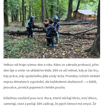
Velkou roli hraje rytmus dne a roku. Ráno se zahrada probouzí, přes
den žije a večer se ukládá ke klidu. Děti se učí vnímat, kdy je čas hry,
kdy práce, kdy společného jídla a kdy ticha. Proměny ročních období
nejsou tématem k vyprávění, ale každodenní zkušeností — v blátě,
jinovatce, prvních pupenech i letním prachu.
Důležitou součástí jsou ruce. Ruce, které míchají těsto, nosí dřevo,
zametají, staví a pečují. Děti zažívají, že jejich činnost má smysl. Že