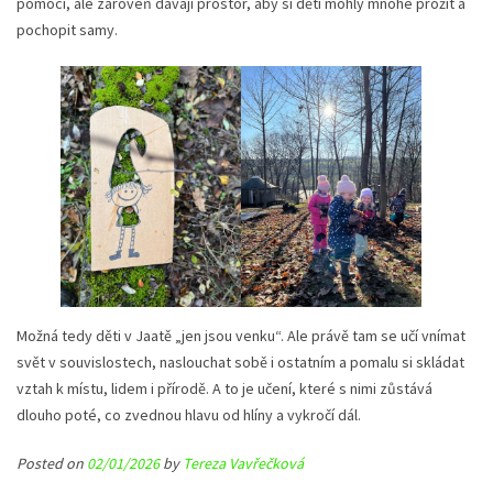
pomoci, ale zároveň dávají prostor, aby si děti mohly mnohé prožít a
pochopit samy.
Možná tedy děti v Jaatě „jen jsou venku“. Ale právě tam se učí vnímat
svět v souvislostech, naslouchat sobě i ostatním a pomalu si skládat
vztah k místu, lidem i přírodě. A to je učení, které s nimi zůstává
dlouho poté, co zvednou hlavu od hlíny a vykročí dál.
Posted on
02/01/2026
by
Tereza Vavřečková