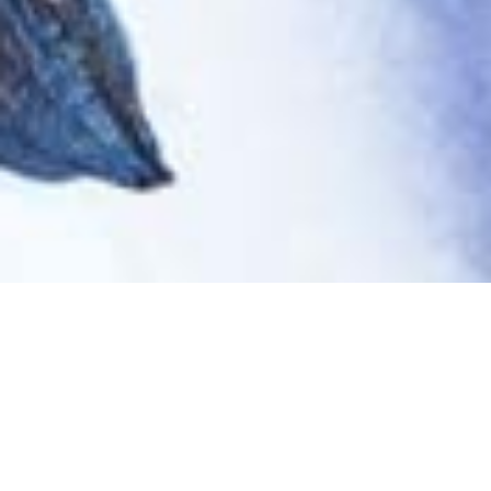
Právě jste se dostali
do světa Jaaty.
Jsme místo, které je